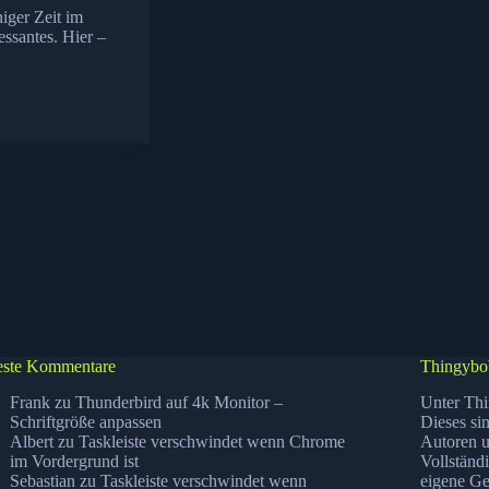
niger Zeit im
essantes. Hier –
ste Kommentare
Thingybo
Frank
zu
Thunderbird auf 4k Monitor –
Unter Thi
Schriftgröße anpassen
Dieses si
Albert
zu
Taskleiste verschwindet wenn Chrome
Autoren u
im Vordergrund ist
Vollständ
Sebastian
zu
Taskleiste verschwindet wenn
eigene Ge