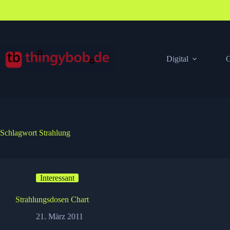
Zum
Inhalt
springen
Digital
G
Schlagwort
Strahlung
Interessant
Strahlungsdosen Chart
21. März 2011