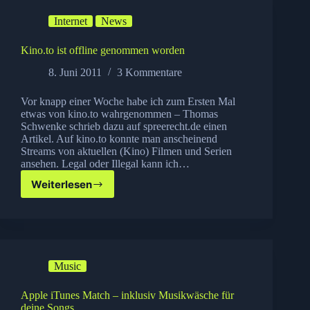
eigentlich
Internet
News
Kino.to ist offline genommen worden
8. Juni 2011
3 Kommentare
Vor knapp einer Woche habe ich zum Ersten Mal
etwas von kino.to wahrgenommen – Thomas
Schwenke schrieb dazu auf spreerecht.de einen
Artikel. Auf kino.to konnte man anscheinend
Streams von aktuellen (Kino) Filmen und Serien
ansehen. Legal oder Illegal kann ich…
Weiterlesen
Kino.to
ist
offline
genommen
worden
Music
Apple iTunes Match – inklusiv Musikwäsche für
deine Songs