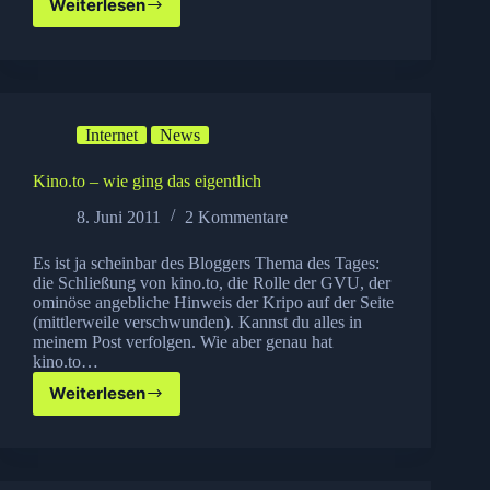
Weiterlesen
Neu:
Legal
Filme
ansehen
auf
Youtube!
Internet
News
Kino.to – wie ging das eigentlich
8. Juni 2011
2 Kommentare
Es ist ja scheinbar des Bloggers Thema des Tages:
die Schließung von kino.to, die Rolle der GVU, der
ominöse angebliche Hinweis der Kripo auf der Seite
(mittlerweile verschwunden). Kannst du alles in
meinem Post verfolgen. Wie aber genau hat
kino.to…
Weiterlesen
Kino.to
–
wie
ging
das