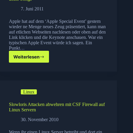
7. Juni 2011
Apple hat auf dem ‘Apple Special Event’ gestern
wieder ne Menge neues Zeug präsentiert, kann man
auf etlichen Webseiten nachlesen oder oben auf den
Link klicken und die Keynote anschauen. War ein
typischen Apple Event würde ich sagen. Ein
Punkt…
Weiterlesen
Apple
iTunes
Match
–
inklusiv
Musikwäsche
Linux
für
deine
Songs
Slowloris Attacken abwehren mit CSF Firewall auf
Linux Servern
30. November 2010
Wenn ihr einen Linux Server betreibt und dort ein