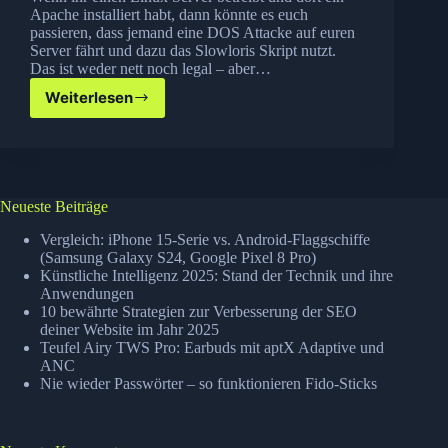
Apache installiert habt, dann könnte es euch
passieren, dass jemand eine DOS Attacke auf euren
Server fährt und dazu das Slowloris Skript nutzt.
Das ist weder nett noch legal – aber…
Weiterlesen
Slowloris
Attacken
abwehren
mit
CSF
Firewall
Neueste Beiträge
auf
Linux
Vergleich: iPhone 15-Serie vs. Android-Flaggschiffe
Servern
(Samsung Galaxy S24, Google Pixel 8 Pro)
Künstliche Intelligenz 2025: Stand der Technik und ihre
Anwendungen
10 bewährte Strategien zur Verbesserung der SEO
deiner Website im Jahr 2025
Teufel Airy TWS Pro: Earbuds mit aptX Adaptive und
ANC
Nie wieder Passwörter – so funktionieren Fido-Sticks