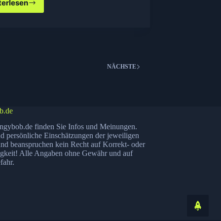
terlesen
Wondershare
iMate
gratis
NÄCHSTE
b.de
ngybob.de finden Sie Infos und Meinungen.
nd persönliche Einschätzungen der jeweiligen
nd beanspruchen kein Recht auf Korrekt- oder
igkeit! Alle Angaben ohne Gewähr und auf
fahr.