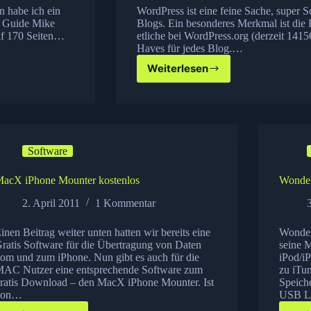
 habe ich ein
WordPress ist eine feine Sache, super 
s Guide Mike
Blogs. Ein besonderes Merkmal ist die E
auf 170 Seiten…
etliche bei WordPress.org (derzeit 1415
Haves für jedes Blog.…
Weiterlesen
Top
11
der
Must
have
WordPress
Software
Plug-
Ins
acX iPhone Mounter kostenlos
Wonder
2. April 2011
1 Kommentar
inen Beitrag weiter unten hatten wir bereits eine
Wonder
ratis Software für die Übertragung von Daten
seine 
om und zum iPhone. Nun gibt es auch für die
iPod/i
AC Nutzer eine entsprechende Software zum
zu iTun
ratis Download – den MacX iPhone Mounter. Ist
Speiche
von…
USB La