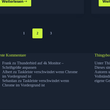
Weiterlesen
Wei
MacX
iPhone
Mounter
kostenlos
1
2
3
ste Kommentare
Thingybo
Frank
zu
Thunderbird auf 4k Monitor –
Unter Thi
Schriftgröße anpassen
Dieses si
Albert
zu
Taskleiste verschwindet wenn Chrome
Autoren u
im Vordergrund ist
Vollständ
Sebastian
zu
Taskleiste verschwindet wenn
eigene Ge
Chrome im Vordergrund ist