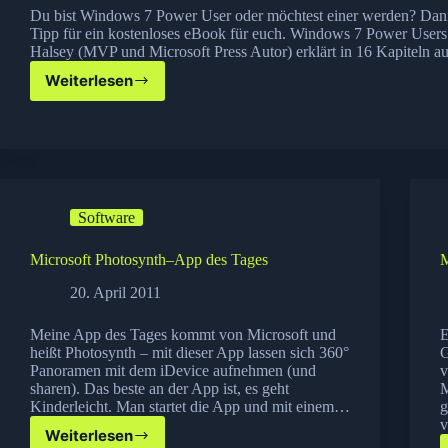
Du bist Windows 7 Power User oder möchtest einer werden? Dann
Tipp für ein kostenloses eBook für euch. Windows 7 Power User
Halsey (MVP und Microsoft Press Autor) erklärt in 16 Kapiteln 
Weiterlesen
Windows
7
Power
User
eBook
gratis
Software
Microsoft Photosynth–App des Tages
M
20. April 2011
Meine App des Tages kommt von Microsoft und
E
heißt Photosynth – mit dieser App lassen sich 360°
G
Panoramen mit dem iDevice aufnehmen (und
v
sharen). Das beste an der App ist, es geht
M
Kinderleicht. Man startet die App und mit einem…
g
Weiterlesen
Microsoft