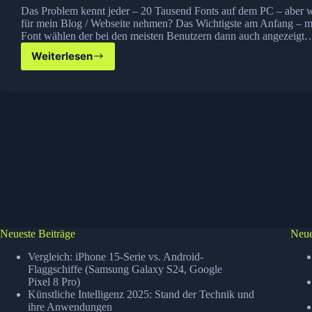
Das Problem kennt jeder – 20 Tausend Fonts auf dem PC – aber w
für mein Blog / Webseite nehmen? Das Wichtigste am Anfang – ma
Font wählen der bei den meisten Benutzern dann auch angezeigt
Weiterlesen
Hilfreiche
Tools
zur
Font
Auswahl
für
dein
Blog
Neueste Beiträge
Neue
Vergleich: iPhone 15-Serie vs. Android-
Flaggschiffe (Samsung Galaxy S24, Google
Pixel 8 Pro)
Künstliche Intelligenz 2025: Stand der Technik und
ihre Anwendungen