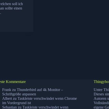
elchen soll ich
n sollte einen
…
ste Kommentare
Thingybo
Frank
zu
Thunderbird auf 4k Monitor –
Unter Thi
Schriftgröße anpassen
Dieses si
Albert
zu
Taskleiste verschwindet wenn Chrome
Autoren u
im Vordergrund ist
Vollständ
Sebastian
zu
Taskleiste verschwindet wenn
eigene Ge