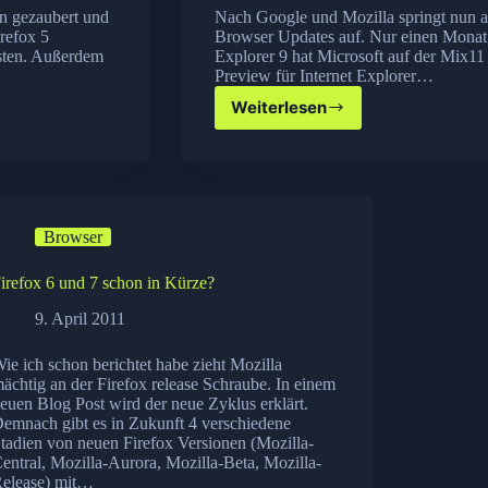
en gezaubert und
Nach Google und Mozilla springt nun a
refox 5
Browser Updates auf. Nur einen Monat 
esten. Außerdem
Explorer 9 hat Microsoft auf der Mix1
Preview für Internet Explorer…
Weiterlesen
Microsoft
stellt
Internet
Explorer
10
Preview
Browser
vor
(Download)
irefox 6 und 7 schon in Kürze?
9. April 2011
ie ich schon berichtet habe zieht Mozilla
ächtig an der Firefox release Schraube. In einem
euen Blog Post wird der neue Zyklus erklärt.
emnach gibt es in Zukunft 4 verschiedene
tadien von neuen Firefox Versionen (Mozilla-
entral, Mozilla-Aurora, Mozilla-Beta, Mozilla-
elease) mit…