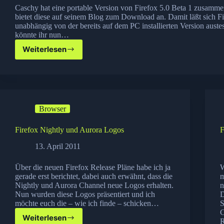
Caschy hat eine portable Version von Firefox 5.0 Beta 1 zusamm
bietet diese auf seinem Blog zum Download an. Damit läßt sich Fi
unabhängig von der bereits auf dem PC installierten Version aust
könnte ihr nun…
Weiterlesen
Firefox
5.0
Beta
1
Portable
Version
Browser
Firefox Nightly und Aurora Logos
F
13. April 2011
Über die neuen Firefox Release Pläne habe ich ja
W
gerade erst berichtet, dabei auch erwähnt, dass die
m
Nightly und Aurora Channel neue Logos erhalten.
n
Nun wurden diese Logos präsentiert und ich
D
möchte euch die – wie ich finde – schicken…
S
C
Weiterlesen
R
Firefox