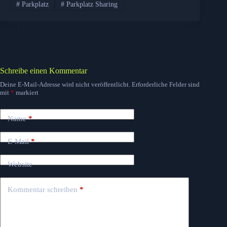
#
Parkplatz
#
Parkplatz Sharing
Schreibe einen Kommentar
Deine E-Mail-Adresse wird nicht veröffentlicht.
Erforderliche Felder sind
mit
*
markiert
Name
*
E-Mail
*
Website
Kommentar schreiben
*