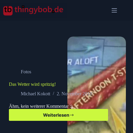
Zum
Inhalt
springen
Fotos
Das Wetter wird spritzig!
Michael Kokott
2. November 2010
Ähm, kein weiterer Kommentar :)
Weiterlesen
Das
Wetter
wird