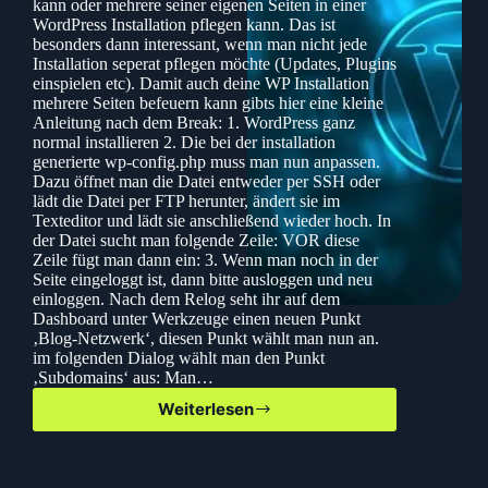
kann oder mehrere seiner eigenen Seiten in einer
WordPress Installation pflegen kann. Das ist
besonders dann interessant, wenn man nicht jede
Installation seperat pflegen möchte (Updates, Plugins
einspielen etc). Damit auch deine WP Installation
mehrere Seiten befeuern kann gibts hier eine kleine
Anleitung nach dem Break: 1. WordPress ganz
normal installieren 2. Die bei der installation
generierte wp-config.php muss man nun anpassen.
Dazu öffnet man die Datei entweder per SSH oder
lädt die Datei per FTP herunter, ändert sie im
Texteditor und lädt sie anschließend wieder hoch. In
der Datei sucht man folgende Zeile: VOR diese
Zeile fügt man dann ein: 3. Wenn man noch in der
Seite eingeloggt ist, dann bitte ausloggen und neu
einloggen. Nach dem Relog seht ihr auf dem
Dashboard unter Werkzeuge einen neuen Punkt
‚Blog-Netzwerk‘, diesen Punkt wählt man nun an.
im folgenden Dialog wählt man den Punkt
‚Subdomains‘ aus: Man…
Weiterlesen
WordPress
Multisite
fähig
machen