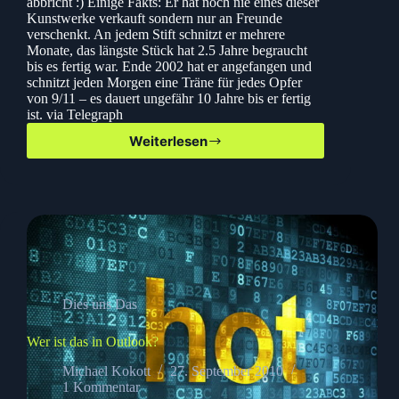
abbricht :) Einige Fakts: Er hat noch nie eines dieser
Kunstwerke verkauft sondern nur an Freunde
verschenkt. An jedem Stift schnitzt er mehrere
Monate, das längste Stück hat 2.5 Jahre begraucht
bis es fertig war. Ende 2002 hat er angefangen und
schnitzt jeden Morgen eine Träne für jedes Opfer
von 9/11 – es dauert ungefähr 10 Jahre bis er fertig
ist. via Telegraph
Weiterlesen
Dalton
Ghetti
–
Der
Gott
der
Rasierklinge
und
des
Stiftes
Dies uns Das
Wer ist das in Outlook?
Michael Kokott
27. September 2010
1 Kommentar