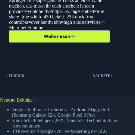
Springern die super geniale Tricks an einer Wand
machen, das müsst ihr euch ansehen: [stream
provider=youtube flv=http%3A img= embed=true
share=true width=450 height=253 dock=true
controlbar=over bandwidth=high autostart=false /]
Mehr bei Youtube!
Weiterlesen
Catwall
Acrobats
–
COOL!
ZURÜCK
NÄCHSTE
Neueste Beiträge
Vergleich: iPhone 15-Serie vs. Android-Flaggschiffe
(Samsung Galaxy S24, Google Pixel 8 Pro)
Künstliche Intelligenz 2025: Stand der Technik und ihre
Anwendungen
10 bewährte Strategien zur Verbesserung der SEO