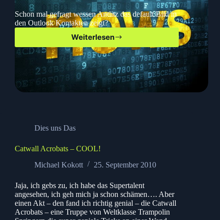
Schon mal gefragt wessen Antlitz das default Bild in
den Outlook Kontakten zeigt?
Weiterlesen
Wer
ist
das
in
Outlook?
Dies uns Das
Catwall Acrobats – COOL!
Michael Kokott
25. September 2010
Jaja, ich gebs zu, ich habe das Supertalent
angesehen, ich geh mich ja schon schämen…. Aber
einen Akt – den fand ich richtig genial – die Catwall
Acrobats – eine Truppe von Weltklasse Trampolin