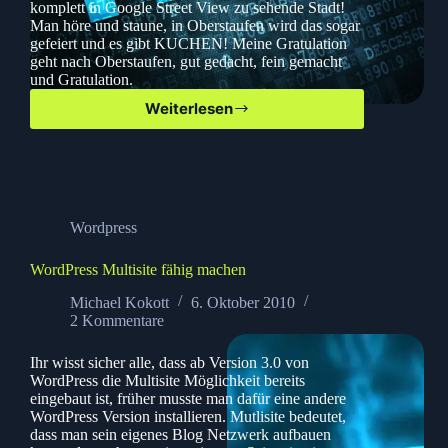
komplett in Google Street View zu sehende Stadt!
Man höre und staune, in Oberstaufen wird das sogar
gefeiert und es gibt KUCHEN! Meine Gratulation
geht nach Oberstaufen, gut gedacht, fein gemacht
und Gratulation.
Weiterlesen
Google
Street
View
startet
Heute
in
Wordpress
Deutschland
WordPress Multisite fähig machen
Michael Kokott
6. Oktober 2010
2 Kommentare
Ihr wisst sicher alle, dass ab Version 3.0 von
WordPress die Multisite Möglichkeit bereits
eingebaut ist, früher musste man dafür eine andere
WordPress Version installieren. Mutlisite bedeutet,
dass man sein eigenes Blog Netzwerk aufbauen