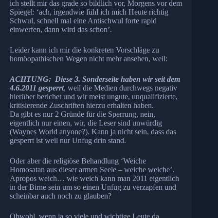
ich stellt mir das grade so bildlich vor, Morgens vor dem
Spiegel: ‘ach, irgendwie fühl ich mich Heute richtig
Schwul, schnell mal eine Antischwul forte rapid
einwerfen, dann wird das schon’.
Leider kann ich mir die konkreten Vorschläge zu
homöopathischen Wegen nicht mehr ansehen, weil:
ACHTUNG: Diese 3. Sonderseite haben wir seit dem
4.6.2011 gesperrt
, weil die Medien durchwegs negativ
hierüber berichet und wir meist ungute, unqualifizierte,
kritisierende Zuschriften hierzu erhalten haben.
Da gibt es nur 2 Gründe für die Sperrung, nein,
eigentlich nur einen, wir, die Leser sind unwürdig
(Waynes World anyone?). Kann ja nicht sein, dass das
gesperrt ist weil nur Unfug drin stand.
Oder aber die religiöse Behandlung ‘Weiche
Homosatan aus dieser armen Seele – weiche weiche’.
Apropos weich… wie weich kann man 2011 eigentlich
in der Birne sein um so einen Unfug zu verzapfen und
scheinbar auch noch zu glauben?
Obwohl, wenn ja so viele und wichtige Leute da