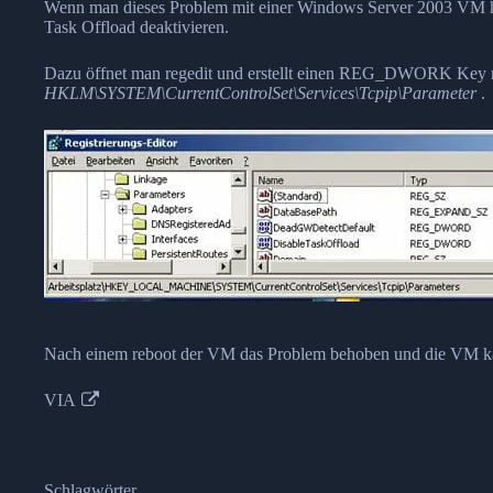
Wenn man dieses Problem mit einer Windows Server 2003 VM hat
Task Offload deaktivieren.
Dazu öffnet man regedit und erstellt einen REG_DWORK Ke
HKLM\SYSTEM\CurrentControlSet\Services\Tcpip\Parameter
.
Nach einem reboot der VM das Problem behoben und die VM kan
VIA
Schlagwörter