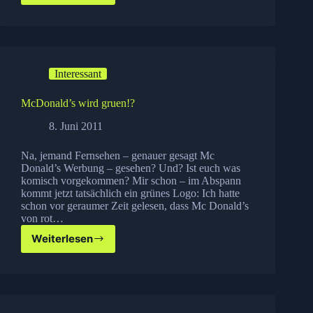
passiert
in
60
Sekunden
im
Interessant
Web
McDonald’s wird gruen!?
8. Juni 2011
Na, jemand Fernsehen – genauer gesagt Mc
Donald’s Werbung – gesehen? Und? Ist euch was
komisch vorgekommen? Mir schon – im Abspann
kommt jetzt tatsächlich ein grünes Logo: Ich hatte
schon vor geraumer Zeit gelesen, dass Mc Donald’s
von rot…
Weiterlesen
McDonald’s
wird
gruen!?