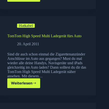
Xoom
bei
Amazon
jetzt
vorbestellbar
Hatkabel
TomTom High Speed Multi Ladegerät fürs Auto
20. April 2011
Sind dir auch schon einmal die Zigarettenanzünder
Anschlüsse im Auto aus gegangen? Must du mal
wieder alle deine Handys, Navisgeräte und iPads
gleichzeitig im Auto laden? Dann solltest du dir das
TomTom High Speed Multi Ladegerät näher
ansehen. Mit diesem…
Weiterlesen
TomTom
High
Speed
Multi
Ladegerät
fürs