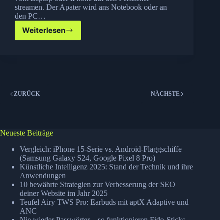
streamen. Der Apater wird ans Notebook oder an
den PC…
Weiterlesen
HiSense
WHDI
Adapter
für
drahtloses
Streaming
von
ZURÜCK
NÄCHSTE
HD
Inhalten
Neueste Beiträge
Vergleich: iPhone 15-Serie vs. Android-Flaggschiffe
(Samsung Galaxy S24, Google Pixel 8 Pro)
Künstliche Intelligenz 2025: Stand der Technik und ihre
Anwendungen
10 bewährte Strategien zur Verbesserung der SEO
deiner Website im Jahr 2025
Teufel Airy TWS Pro: Earbuds mit aptX Adaptive und
ANC
Nie wieder Passwörter – so funktionieren Fido-Sticks