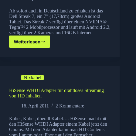
Ab sofort auch in Deutschland zu erhalten ist das
Dell Streak 7, ein 7” (17,78cm) großes Android
Tablet. Das Streak 7 verfügt über einen NVIDIA®
Tegra™ 2 Mobilprozessor und läuft mit Android 2.2,
verfügt über 2 Kameras und 16GB internen…
Weiterlesen
Dell
Streak
7
ab
sofort
zu
Nixkabel
erhalten!
HiSense WHDI Adapter für drahtloses Streaming
von HD Inhalten
16. April 2011
2 Kommentare
Kabel, Kabel, überall Kabel…. HiSense macht mit
den HiSense WHDI Adapter einem Kabel jetzt den
Garaus. Mit dem Adapter kann man HD Contents
vom Laptop oder iPhone auf den Fernseher