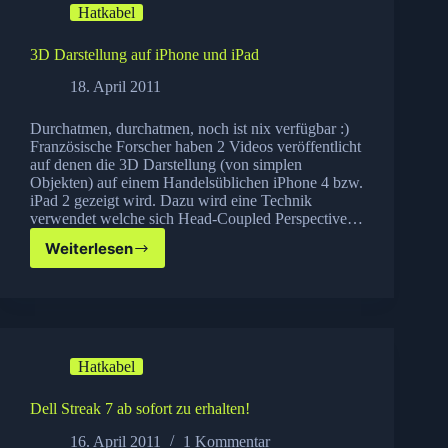
Hatkabel
Auto
3D Darstellung auf iPhone und iPad
18. April 2011
Durchatmen, durchatmen, noch ist nix verfügbar :)
Französische Forscher haben 2 Videos veröffentlicht
auf denen die 3D Darstellung (von simplen
Objekten) auf einem Handelsüblichen iPhone 4 bzw.
iPad 2 gezeigt wird. Dazu wird eine Technik
verwendet welche sich Head-Coupled Perspective…
Weiterlesen
3D
Darstellung
auf
iPhone
und
iPad
Hatkabel
Dell Streak 7 ab sofort zu erhalten!
16. April 2011
1 Kommentar