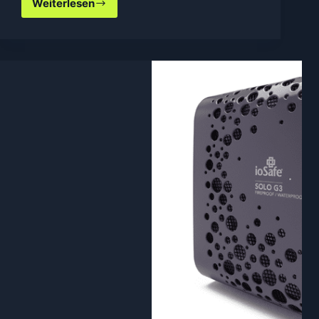
Weiterlesen
Google’s
selbst
fahrendes
Auto