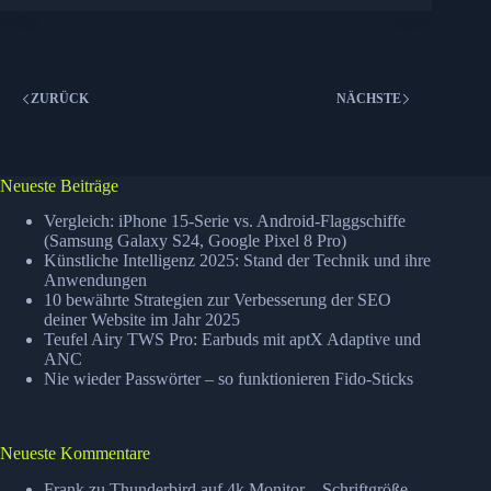
besser
–
Motorola
Teaser
ZURÜCK
NÄCHSTE
Neueste Beiträge
Vergleich: iPhone 15-Serie vs. Android-Flaggschiffe
(Samsung Galaxy S24, Google Pixel 8 Pro)
Künstliche Intelligenz 2025: Stand der Technik und ihre
Anwendungen
10 bewährte Strategien zur Verbesserung der SEO
deiner Website im Jahr 2025
Teufel Airy TWS Pro: Earbuds mit aptX Adaptive und
ANC
Nie wieder Passwörter – so funktionieren Fido-Sticks
Neueste Kommentare
Frank
zu
Thunderbird auf 4k Monitor – Schriftgröße