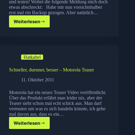
und testen! Wobei die folgende Meldung mich doch
etwas abschreckt: Habe mir nun vorsichtshalber
erst mal ein Backup gezogen. Aber natürlich…
Weiterlesen
iOS
5
verfuegbar
Hatkabel
Schneller, duenner, besser – Motorola Teaser
11. Oktober 2011
Motorola hat ein neues Teaser Video veröffentlicht.
Über das Produkt erfährt man leider nix, aber der
Teaser sieht schon mal echt schick aus. Man darf
vermuten um was es sich handeln könnte, ich gehe
mal davon aus, dass es ein…
Weiterlesen
Schneller,
duenner,