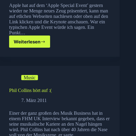
Apple hat auf dem ‘Apple Special Event’ gestern
wieder ne Menge neues Zeug präsentiert, kann man
auf etlichen Webseiten nachlesen oder oben auf den
Link klicken und die Keynote anschauen. War ein
typischen Apple Event würde ich sagen. Ein
Punkt…
Weiterlesen
Apple
iTunes
Match
–
inklusiv
Musikwäsche
Music
für
deine
Songs
Phil Collins hört auf :(
7. März 2011
Einer der ganz großen des Musik Business hat in
einem FHM UK Interview bekannt gegeben, dass er
seine musikalische Kariere an den Nagel hängen
wird. Phil Collins hat nach über 40 Jahren die Nase
voll von der Musikszene, er sagte,…