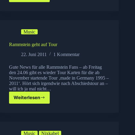
Ticket
Verkauf
Music
Rammstein geht auf Tour
22. Juni 2011
1 Kommentar
Gute News für alle Rammstein Fans – ab Freitag
den 24.06 gibt es wieder Tour Karten für die ab
November startende Tour ‚made in Germany 1995 –
2011‘. Hört sich irgendwie nach Abschiedstour an –
will ich ja mal nicht…
Weiterlesen
Rammstein
geht
auf
Tour
Music
Nixkabel