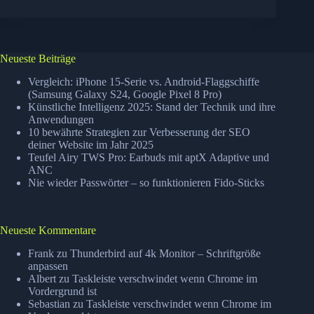
Intelligenz
2025:
Stand
der
Technik
Neueste Beiträge
und
ihre
Vergleich: iPhone 15-Serie vs. Android-Flaggschiffe
Anwendungen
(Samsung Galaxy S24, Google Pixel 8 Pro)
Künstliche Intelligenz 2025: Stand der Technik und ihre
Anwendungen
10 bewährte Strategien zur Verbesserung der SEO
deiner Website im Jahr 2025
Teufel Airy TWS Pro: Earbuds mit aptX Adaptive und
ANC
Nie wieder Passwörter – so funktionieren Fido-Sticks
Neueste Kommentare
Frank
zu
Thunderbird auf 4k Monitor – Schriftgröße
anpassen
Albert
zu
Taskleiste verschwindet wenn Chrome im
Vordergrund ist
Sebastian
zu
Taskleiste verschwindet wenn Chrome im