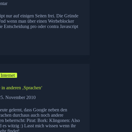
ntar
pt nur auf einigen Seiten frei. Die Gründe
 Und wenn man über einen Werbeblocker
 die Entscheidung pro oder contra Javascript
Internet
 in anderen ‚Sprachen‘
25. November 2010
eute gelernt, dass Google neben den
rachen durchaus auch noch andere
n beherrscht: Pirat: Bork: Klingonen: Also
d es witzig :) Lasst mich wissen wenn ihr
ehr findet!