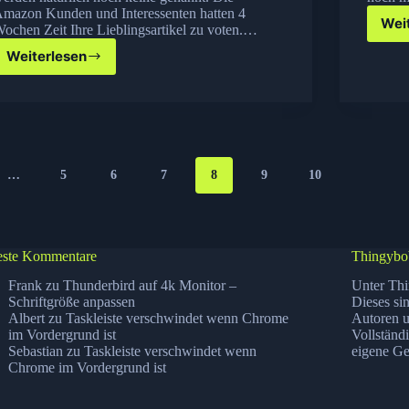
mazon Kunden und Interessenten hatten 4
Wei
ochen Zeit Ihre Lieblingsartikel zu voten.…
Weiterlesen
Nicht
Vergessen:
MOntag
ist
Cyber
Monday
bei
…
5
6
7
8
9
10
Amazon
ste Kommentare
Thingybo
Frank
zu
Thunderbird auf 4k Monitor –
Unter Thi
Schriftgröße anpassen
Dieses si
Albert
zu
Taskleiste verschwindet wenn Chrome
Autoren u
im Vordergrund ist
Vollständ
Sebastian
zu
Taskleiste verschwindet wenn
eigene Ge
Chrome im Vordergrund ist