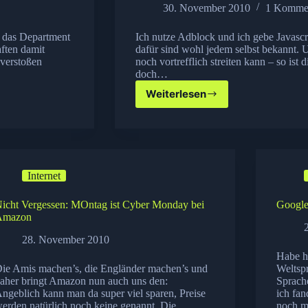
30. November 2010
1 Komme
 das Department
Ich nutze Adblock und ich gebe Javascri
aften damit
dafür sind wohl jedem selbst bekannt.
 verstoßen
noch vortrefflich streiten kann – so ist
doch…
Weiterlesen
Werbeblocker
müssen
draußen
bleiben
Internet
icht Vergessen: MOntag ist Cyber Monday bei
Google
Amazon
28. November 2010
Habe h
ie Amis machen’s, die Engländer machen’s und
Weltsp
aher bringt Amazon nun auch uns den:
Sprache
ngeblich kann man da super viel sparen, Preise
ich fan
erden natürlich noch keine genannt. Die
noch m