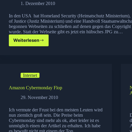
1. Dezember 2010
In den USA hat Homeland Security (Heimatschutz Ministerium),
of Justice (Justiz Ministerium) und eine Handvoll Staatsanwaltsch
begonnen Webseiten zu schließen auf denen gegen das Copyright
wurde. Statt der Webseite gibt es jetzt ein hübsches JPG zu…
Weiterlesen
Homeland
Security
schließt
Internetseiten
in
den
Internet
USA
Amazon Cybermonday Flop
N
29. November 2010
Ich vermute der Frust bei den meisten Leuten wird
nun ziemlich groß sein. Die Preise beim
D
Cybermonday sind mehr als ok, aber leider ist es
d
unmöglich einen der Artikel zu erhalten. Ich habe
A
es bewußt nicht mit einem der Top…
w