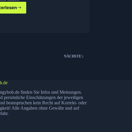
terlesen
Google
in
anderen
‚Sprachen‘
NÄCHSTE
b.de
ngybob.de finden Sie Infos und Meinungen.
nd persönliche Einschätzungen der jeweiligen
nd beanspruchen kein Recht auf Korrekt- oder
igkeit! Alle Angaben ohne Gewähr und auf
fahr.