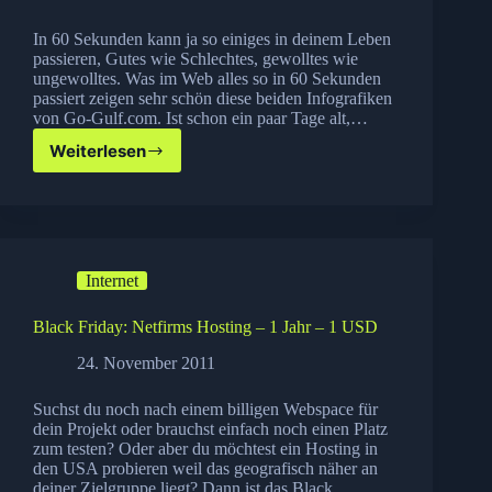
In 60 Sekunden kann ja so einiges in deinem Leben
passieren, Gutes wie Schlechtes, gewolltes wie
ungewolltes. Was im Web alles so in 60 Sekunden
passiert zeigen sehr schön diese beiden Infografiken
von Go-Gulf.com. Ist schon ein paar Tage alt,…
Weiterlesen
Was
passiert
in
60
Sekunden
im
Internet
Web
Black Friday: Netfirms Hosting – 1 Jahr – 1 USD
24. November 2011
Suchst du noch nach einem billigen Webspace für
dein Projekt oder brauchst einfach noch einen Platz
zum testen? Oder aber du möchtest ein Hosting in
den USA probieren weil das geografisch näher an
deiner Zielgruppe liegt? Dann ist das Black…