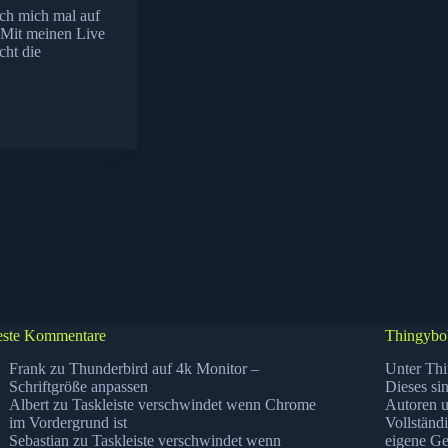
ich mich mal auf
 Mit meinen Live
cht die
ste Kommentare
Thingybo
Frank
zu
Thunderbird auf 4k Monitor –
Unter Thi
Schriftgröße anpassen
Dieses si
Albert
zu
Taskleiste verschwindet wenn Chrome
Autoren u
im Vordergrund ist
Vollständ
Sebastian
zu
Taskleiste verschwindet wenn
eigene Ge