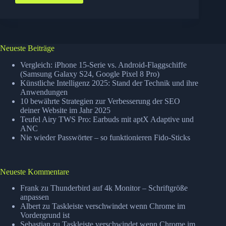
One–
Eine
(Handy)Nummer
für
alles!
Neueste Beiträge
Vergleich: iPhone 15-Serie vs. Android-Flaggschiffe
(Samsung Galaxy S24, Google Pixel 8 Pro)
Künstliche Intelligenz 2025: Stand der Technik und ihre
Anwendungen
10 bewährte Strategien zur Verbesserung der SEO
deiner Website im Jahr 2025
Teufel Airy TWS Pro: Earbuds mit aptX Adaptive und
ANC
Nie wieder Passwörter – so funktionieren Fido-Sticks
Neueste Kommentare
Frank
zu
Thunderbird auf 4k Monitor – Schriftgröße
anpassen
Albert
zu
Taskleiste verschwindet wenn Chrome im
Vordergrund ist
Sebastian
zu
Taskleiste verschwindet wenn Chrome im