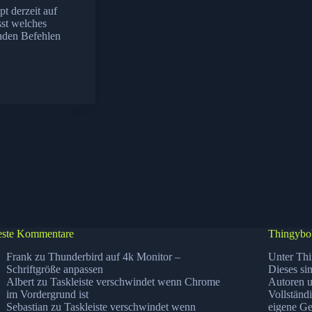
t derzeit auf
sst welches
enden Befehlen
ste Kommentare
Thingybo
Frank
zu
Thunderbird auf 4k Monitor –
Unter Thi
Schriftgröße anpassen
Dieses si
Albert
zu
Taskleiste verschwindet wenn Chrome
Autoren u
im Vordergrund ist
Vollständ
Sebastian
zu
Taskleiste verschwindet wenn
eigene Ge