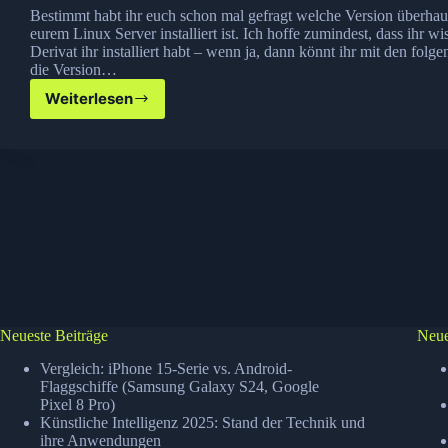
Bestimmt habt ihr euch schon mal gefragt welche Version überhaup
eurem Linux Server installiert ist. Ich hoffe zumindest, dass ihr wi
Derivat ihr installiert habt – wenn ja, dann könnt ihr mit den folg
die Version…
Weiterlesen
Welche
Version
hat
mein
Linux
OS?
Neueste Beiträge
Neue
Vergleich: iPhone 15-Serie vs. Android-
Flaggschiffe (Samsung Galaxy S24, Google
Pixel 8 Pro)
Künstliche Intelligenz 2025: Stand der Technik und
ihre Anwendungen