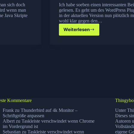
man sich doch
Ich habe soeben einen interessanten 
wird wenn man
gelesen. Es geht um des WordPress Plu
he Java Skripte
in der aktuellen Version nun plötzlich 
wohl klar gegen den…
Weiterlesen
wordpress.com
Stats
Plugin
nun
mit
Trojaner
ste Kommentare
Thingybo
Frank
zu
Thunderbird auf 4k Monitor –
Unter Thi
Schriftgröße anpassen
Dieses si
Albert
zu
Taskleiste verschwindet wenn Chrome
Autoren u
im Vordergrund ist
Vollständ
Sebastian
zu
Taskleiste verschwindet wenn
eigene Ge