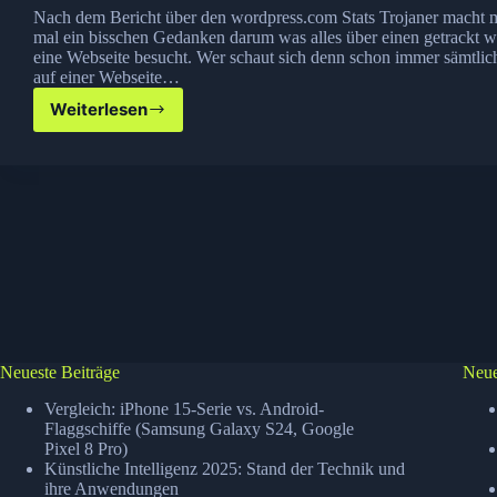
Nach dem Bericht über den wordpress.com Stats Trojaner macht 
mal ein bisschen Gedanken darum was alles über einen getrackt 
eine Webseite besucht. Wer schaut sich denn schon immer sämtlic
auf einer Webseite…
Weiterlesen
Ghostery–
Browser
Plug-
In
zur
Tracker
Kontrolle
Neueste Beiträge
Neue
Vergleich: iPhone 15-Serie vs. Android-
Flaggschiffe (Samsung Galaxy S24, Google
Pixel 8 Pro)
Künstliche Intelligenz 2025: Stand der Technik und
ihre Anwendungen