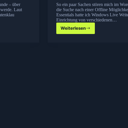
unde – über
So ein paar Sachen stören mich im Word
 werde. Laut
die Suche nach einer Offline Möglichk
atenklau
Essentials hatte ich Windows Live Writer 
Einrichtung von verschiedenen…
Weiterlesen
Offline
Blogging
mit
Windows
Live
Writer