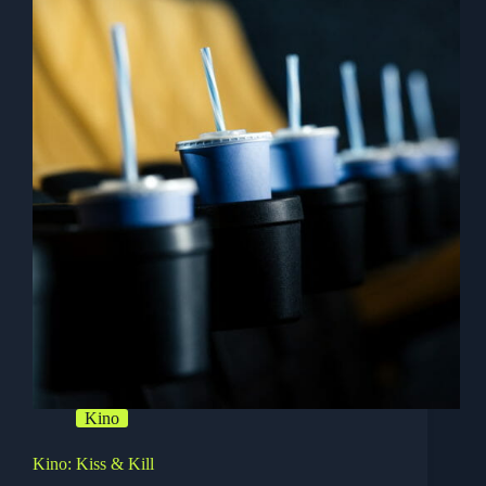
back
Kino
Kino: Kiss & Kill