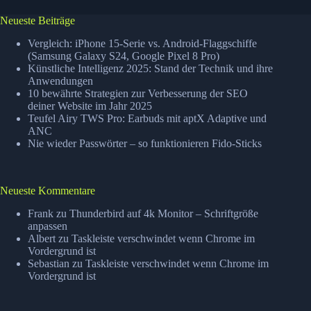
Spectre
–
Neueste Beiträge
gravierende
Sicherheitslücke
Vergleich: iPhone 15-Serie vs. Android-Flaggschiffe
in
(Samsung Galaxy S24, Google Pixel 8 Pro)
Künstliche Intelligenz 2025: Stand der Technik und ihre
Prozessoren
Anwendungen
10 bewährte Strategien zur Verbesserung der SEO
deiner Website im Jahr 2025
Teufel Airy TWS Pro: Earbuds mit aptX Adaptive und
ANC
Nie wieder Passwörter – so funktionieren Fido-Sticks
Neueste Kommentare
Frank
zu
Thunderbird auf 4k Monitor – Schriftgröße
anpassen
Albert
zu
Taskleiste verschwindet wenn Chrome im
Vordergrund ist
Sebastian
zu
Taskleiste verschwindet wenn Chrome im
Vordergrund ist