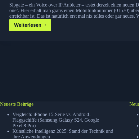
Sipgate – ein Voice over IP Anbieter – testet derzeit einen neuen D
one’. Hier erhält man gratis einen Mobilfunknummer (01570) übe
erreichbar ist. Das ist natürlich erst mal nix tolles oder gar neues
Weiterlesen
Sipgate
One–
Eine
(Handy)Nummer
für
alles!
Neueste Beiträge
Neue
Vergleich: iPhone 15-Serie vs. Android-
Flaggschiffe (Samsung Galaxy S24, Google
Pixel 8 Pro)
Künstliche Intelligenz 2025: Stand der Technik und
ihre Anwendungen