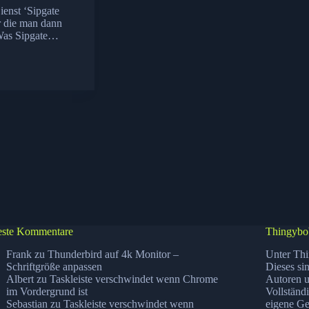
ienst ‘Sipgate
r die man dann
. Was Sipgate…
ste Kommentare
Thingybo
Frank
zu
Thunderbird auf 4k Monitor –
Unter Thi
Schriftgröße anpassen
Dieses si
Albert
zu
Taskleiste verschwindet wenn Chrome
Autoren u
im Vordergrund ist
Vollständ
Sebastian
zu
Taskleiste verschwindet wenn
eigene Ge