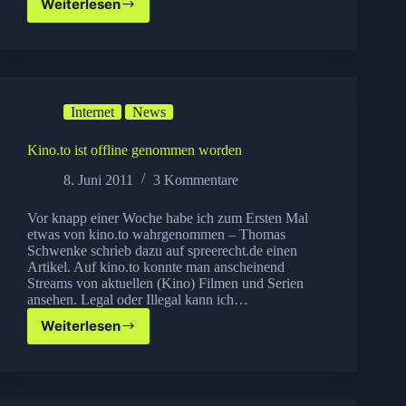
Weiterlesen
Kino.to
–
wie
ging
das
eigentlich
Internet
News
Kino.to ist offline genommen worden
8. Juni 2011
3 Kommentare
Vor knapp einer Woche habe ich zum Ersten Mal
etwas von kino.to wahrgenommen – Thomas
Schwenke schrieb dazu auf spreerecht.de einen
Artikel. Auf kino.to konnte man anscheinend
Streams von aktuellen (Kino) Filmen und Serien
ansehen. Legal oder Illegal kann ich…
Weiterlesen
Kino.to
ist
offline
genommen
worden