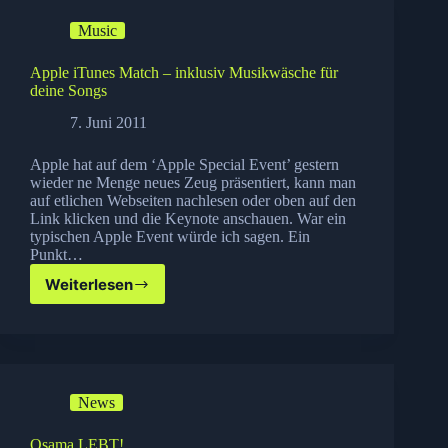
Music
Apple iTunes Match – inklusiv Musikwäsche für
deine Songs
7. Juni 2011
Apple hat auf dem ‘Apple Special Event’ gestern
wieder ne Menge neues Zeug präsentiert, kann man
auf etlichen Webseiten nachlesen oder oben auf den
Link klicken und die Keynote anschauen. War ein
typischen Apple Event würde ich sagen. Ein
Punkt…
Weiterlesen
Apple
iTunes
Match
–
inklusiv
Musikwäsche
News
für
deine
Songs
Osama LEBT!