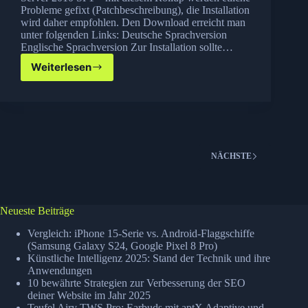
Probleme gefixt (Patchbeschreibung), die Installation
wird daher empfohlen. Den Download erreicht man
unter folgenden Links: Deutsche Sprachversion
Englische Sprachversion Zur Installation sollte…
Weiterlesen
Exchange
Server
2010
SP1
Rollup
3
installieren
NÄCHSTE
Neueste Beiträge
Vergleich: iPhone 15-Serie vs. Android-Flaggschiffe
(Samsung Galaxy S24, Google Pixel 8 Pro)
Künstliche Intelligenz 2025: Stand der Technik und ihre
Anwendungen
10 bewährte Strategien zur Verbesserung der SEO
deiner Website im Jahr 2025
Teufel Airy TWS Pro: Earbuds mit aptX Adaptive und