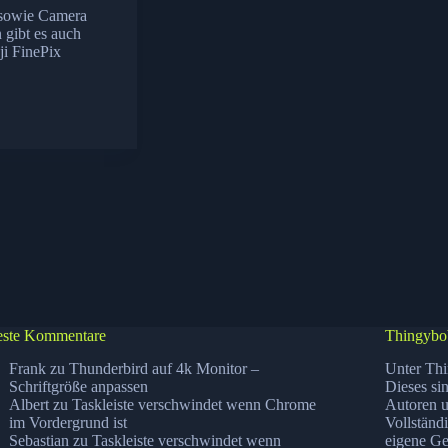
5 sowie Camera
gibt es auch
ji FinePix
ste Kommentare
Thingybo
Frank
zu
Thunderbird auf 4k Monitor –
Unter Thi
Schriftgröße anpassen
Dieses si
Albert
zu
Taskleiste verschwindet wenn Chrome
Autoren u
im Vordergrund ist
Vollständ
Sebastian
zu
Taskleiste verschwindet wenn
eigene Ge