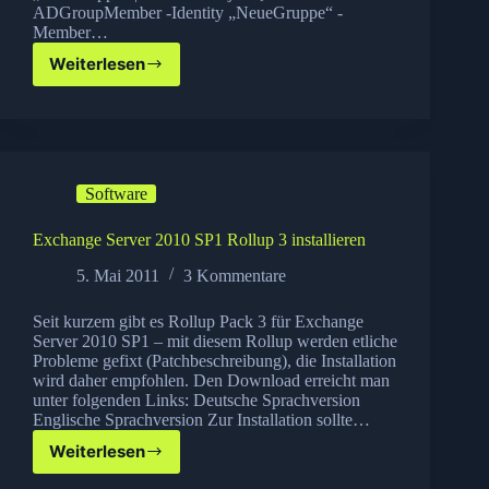
ADGroupMember -Identity „NeueGruppe“ -
Member…
Weiterlesen
Windows
Server:
Mitglieder
einer
AD
Gruppe
Software
in
eine
andere
Exchange Server 2010 SP1 Rollup 3 installieren
Gruppe
5. Mai 2011
3 Kommentare
kopieren
Seit kurzem gibt es Rollup Pack 3 für Exchange
Server 2010 SP1 – mit diesem Rollup werden etliche
Probleme gefixt (Patchbeschreibung), die Installation
wird daher empfohlen. Den Download erreicht man
unter folgenden Links: Deutsche Sprachversion
Englische Sprachversion Zur Installation sollte…
Weiterlesen
Exchange
Server