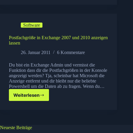
2010
SP1
Rollup
3
Software
installieren
Postfachgröße in Exchange 2007 und 2010 anzeigen
lassen
26. Januar 2011
6 Kommentare
Du bist ein Exchange Admin und vermisst die
Funktion dass dir die Postfachgrößen in der Konsole
angezeigt werden? Tja, scheinbar hat Microsoft die
Anzeige entfernt und dir bleibt nur die beliebte
Powershell um die Daten ab zu fragen. Wenn du…
Weiterlesen
Postfachgröße
in
Exchange
2007
und
2010
Neueste Beiträge
anzeigen