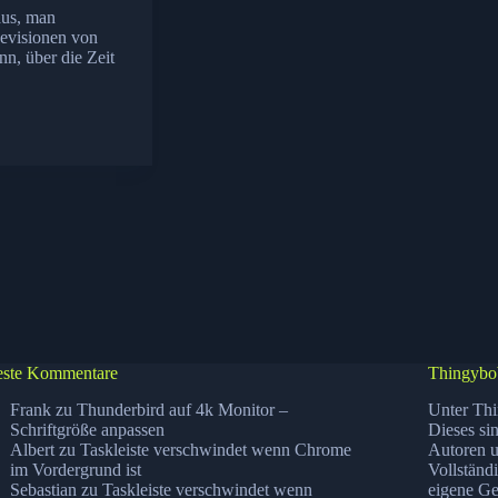
aus, man
 Revisionen von
nn, über die Zeit
ste Kommentare
Thingybo
Frank
zu
Thunderbird auf 4k Monitor –
Unter Thi
Schriftgröße anpassen
Dieses si
Albert
zu
Taskleiste verschwindet wenn Chrome
Autoren u
im Vordergrund ist
Vollständ
Sebastian
zu
Taskleiste verschwindet wenn
eigene Ge