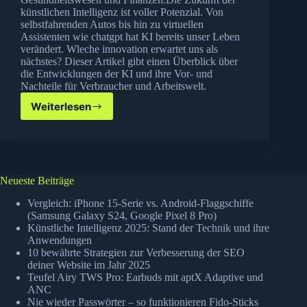
künstlichen Intelligenz ist voller Potenzial. Von
selbstfahrenden Autos bis hin zu virtuellen
Assistenten wie chatgpt hat KI bereits unser Leben
verändert. Wleche innovation erwartet uns als
nächstes? Dieser Artikel gibt einen Überblick über
die Entwicklungen der KI und ihre Vor- und
Nachteile für Verbraucher und Arbeitswelt.
Weiterlesen
Die
Zukunft
der
künstlichen
Intelligenz:
Was
Neueste Beiträge
erwartet
uns
Vergleich: iPhone 15-Serie vs. Android-Flaggschiffe
in
(Samsung Galaxy S24, Google Pixel 8 Pro)
Künstliche Intelligenz 2025: Stand der Technik und ihre
den
Anwendungen
nächsten
10 bewährte Strategien zur Verbesserung der SEO
Jahren?
deiner Website im Jahr 2025
Teufel Airy TWS Pro: Earbuds mit aptX Adaptive und
ANC
Nie wieder Passwörter – so funktionieren Fido-Sticks