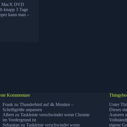
von MacX DVD
och knapp 3 Tage
ipper kann man –
ste Kommentare
Thingybo
Frank
zu
Thunderbird auf 4k Monitor –
Unter Thi
Schriftgröße anpassen
Dieses si
Albert
zu
Taskleiste verschwindet wenn Chrome
Autoren u
im Vordergrund ist
Vollständ
Sebastian
zu
Taskleiste verschwindet wenn
eigene Ge