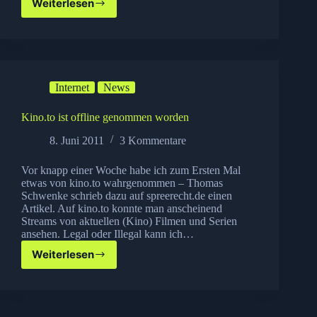
Weiterlesen
Kino.to
–
wie
ging
das
eigentlich
Internet
News
Kino.to ist offline genommen worden
8. Juni 2011
3 Kommentare
Vor knapp einer Woche habe ich zum Ersten Mal
etwas von kino.to wahrgenommen – Thomas
Schwenke schrieb dazu auf spreerecht.de einen
Artikel. Auf kino.to konnte man anscheinend
Streams von aktuellen (Kino) Filmen und Serien
ansehen. Legal oder Illegal kann ich…
Weiterlesen
Kino.to
ist
offline
genommen
worden