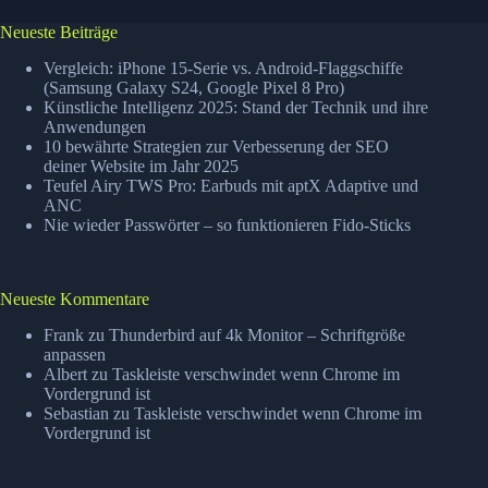
Verbesserung
der
Neueste Beiträge
SEO
deiner
Vergleich: iPhone 15-Serie vs. Android-Flaggschiffe
Website
(Samsung Galaxy S24, Google Pixel 8 Pro)
Künstliche Intelligenz 2025: Stand der Technik und ihre
im
Anwendungen
Jahr
10 bewährte Strategien zur Verbesserung der SEO
2025
deiner Website im Jahr 2025
Teufel Airy TWS Pro: Earbuds mit aptX Adaptive und
ANC
Nie wieder Passwörter – so funktionieren Fido-Sticks
Neueste Kommentare
Frank
zu
Thunderbird auf 4k Monitor – Schriftgröße
anpassen
Albert
zu
Taskleiste verschwindet wenn Chrome im
Vordergrund ist
Sebastian
zu
Taskleiste verschwindet wenn Chrome im
Vordergrund ist