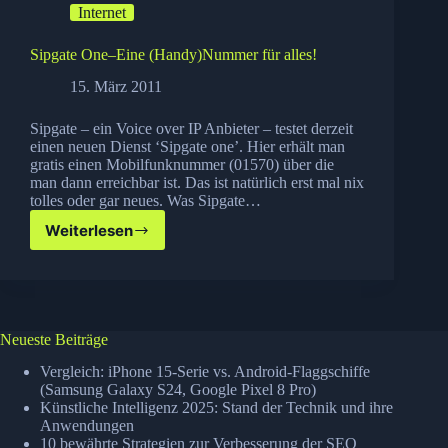
Internet
werden!
Sipgate One–Eine (Handy)Nummer für alles!
15. März 2011
Sipgate – ein Voice over IP Anbieter – testet derzeit
einen neuen Dienst ‘Sipgate one’. Hier erhält man
gratis einen Mobilfunknummer (01570) über die
man dann erreichbar ist. Das ist natürlich erst mal nix
tolles oder gar neues. Was Sipgate…
Weiterlesen
Sipgate
One–
Eine
(Handy)Nummer
für
alles!
Neueste Beiträge
Vergleich: iPhone 15-Serie vs. Android-Flaggschiffe
(Samsung Galaxy S24, Google Pixel 8 Pro)
Künstliche Intelligenz 2025: Stand der Technik und ihre
Anwendungen
10 bewährte Strategien zur Verbesserung der SEO