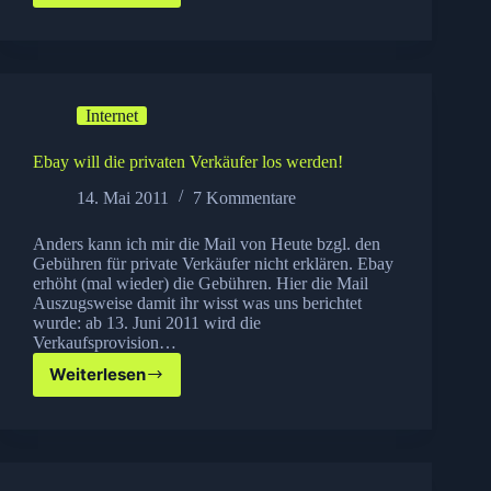
geht
auf
Tour
Internet
Ebay will die privaten Verkäufer los werden!
14. Mai 2011
7 Kommentare
Anders kann ich mir die Mail von Heute bzgl. den
Gebühren für private Verkäufer nicht erklären. Ebay
erhöht (mal wieder) die Gebühren. Hier die Mail
Auszugsweise damit ihr wisst was uns berichtet
wurde: ab 13. Juni 2011 wird die
Verkaufsprovision…
Weiterlesen
Ebay
will
die
privaten
Verkäufer
los