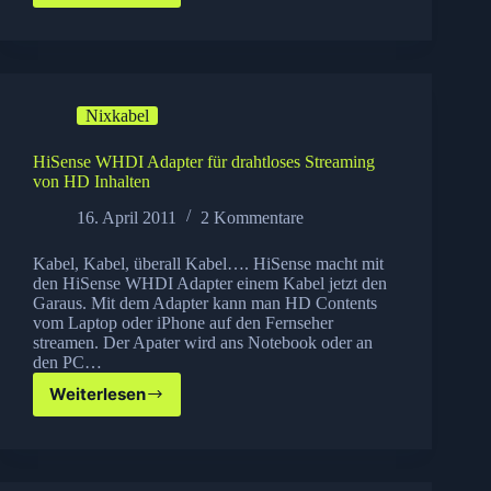
kleinster
Wohnwagen
der
Welt
Nixkabel
HiSense WHDI Adapter für drahtloses Streaming
von HD Inhalten
16. April 2011
2 Kommentare
Kabel, Kabel, überall Kabel…. HiSense macht mit
den HiSense WHDI Adapter einem Kabel jetzt den
Garaus. Mit dem Adapter kann man HD Contents
vom Laptop oder iPhone auf den Fernseher
streamen. Der Apater wird ans Notebook oder an
den PC…
Weiterlesen
HiSense
WHDI
Adapter
für
drahtloses