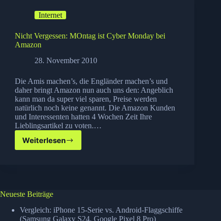
Streaming
Internet
von
HD
Inhalten
Nicht Vergessen: MOntag ist Cyber Monday bei
Amazon
28. November 2010
Die Amis machen’s, die Engländer machen’s und
daher bringt Amazon nun auch uns den: Angeblich
kann man da super viel sparen, Preise werden
natürlich noch keine genannt. Die Amazon Kunden
und Interessenten hatten 4 Wochen Zeit Ihre
Lieblingsartikel zu voten.…
Weiterlesen
Nicht
Vergessen:
MOntag
ist
Cyber
Monday
Neueste Beiträge
bei
Amazon
Vergleich: iPhone 15-Serie vs. Android-Flaggschiffe
(Samsung Galaxy S24, Google Pixel 8 Pro)