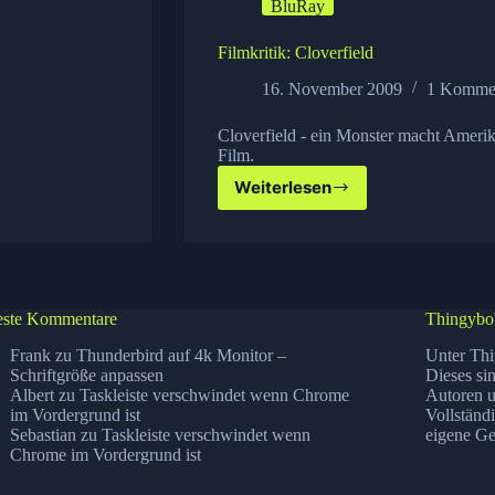
BluRay
Filmkritik: Cloverfield
16. November 2009
1 Komme
Cloverfield - ein Monster macht Ameri
Film.
Weiterlesen
Filmkritik:
Cloverfield
ste Kommentare
Thingybo
Frank
zu
Thunderbird auf 4k Monitor –
Unter Thi
Schriftgröße anpassen
Dieses si
Albert
zu
Taskleiste verschwindet wenn Chrome
Autoren u
im Vordergrund ist
Vollständ
Sebastian
zu
Taskleiste verschwindet wenn
eigene Ge
Chrome im Vordergrund ist