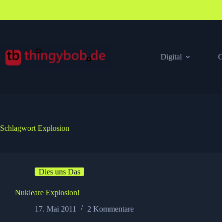
Zum
Inhalt
springen
Digital
G
Schlagwort
Explosion
Dies uns Das
Nukleare Explosion!
17. Mai 2011
2 Kommentare