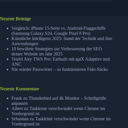
TWS
Pro:
Earbuds
mit
Neueste Beiträge
aptX
Adaptive
Vergleich: iPhone 15-Serie vs. Android-Flaggschiffe
und
(Samsung Galaxy S24, Google Pixel 8 Pro)
Künstliche Intelligenz 2025: Stand der Technik und ihre
ANC
Anwendungen
10 bewährte Strategien zur Verbesserung der SEO
deiner Website im Jahr 2025
Teufel Airy TWS Pro: Earbuds mit aptX Adaptive und
ANC
Nie wieder Passwörter – so funktionieren Fido-Sticks
Neueste Kommentare
Frank
zu
Thunderbird auf 4k Monitor – Schriftgröße
anpassen
Albert
zu
Taskleiste verschwindet wenn Chrome im
Vordergrund ist
Sebastian
zu
Taskleiste verschwindet wenn Chrome im
Vordergrund ist