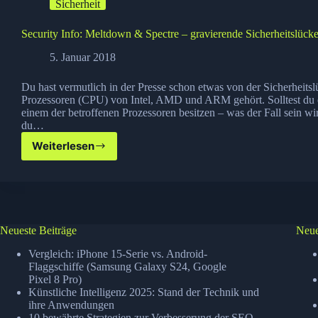
Sicherheit
Security Info: Meltdown & Spectre – gravierende Sicherheitslücke
5. Januar 2018
Du hast vermutlich in der Presse schon etwas von der Sicherheitsl
Prozessoren (CPU) von Intel, AMD und ARM gehört. Solltest du 
einem der betroffenen Prozessoren besitzen – was der Fall sein wi
du…
Weiterlesen
Security
Info:
Meltdown
&
Spectre
–
Neueste Beiträge
Neue
gravierende
Sicherheitslücke
Vergleich: iPhone 15-Serie vs. Android-
in
Flaggschiffe (Samsung Galaxy S24, Google
Prozessoren
Pixel 8 Pro)
Künstliche Intelligenz 2025: Stand der Technik und
ihre Anwendungen
10 bewährte Strategien zur Verbesserung der SEO