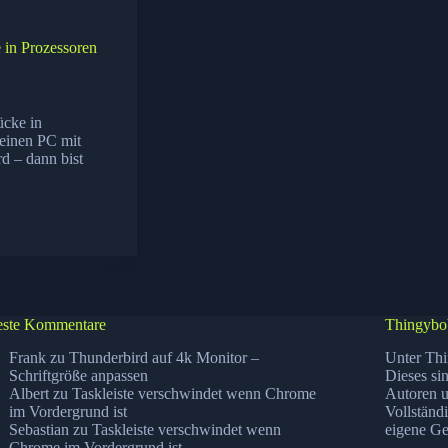
 in Prozessoren
ücke in
einen PC mit
rd – dann bist
ste Kommentare
Thingybo
Frank
zu
Thunderbird auf 4k Monitor –
Unter Thi
Schriftgröße anpassen
Dieses si
Albert
zu
Taskleiste verschwindet wenn Chrome
Autoren u
im Vordergrund ist
Vollständ
Sebastian
zu
Taskleiste verschwindet wenn
eigene Ge
Chrome im Vordergrund ist