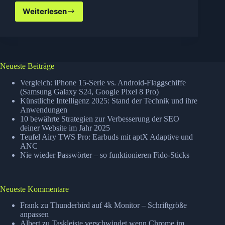
Weiterlesen
Empire
State
of
Mind
Neueste Beiträge
Vergleich: iPhone 15-Serie vs. Android-Flaggschiffe
(Samsung Galaxy S24, Google Pixel 8 Pro)
Künstliche Intelligenz 2025: Stand der Technik und ihre
Anwendungen
10 bewährte Strategien zur Verbesserung der SEO
deiner Website im Jahr 2025
Teufel Airy TWS Pro: Earbuds mit aptX Adaptive und
ANC
Nie wieder Passwörter – so funktionieren Fido-Sticks
Neueste Kommentare
Frank
zu
Thunderbird auf 4k Monitor – Schriftgröße
anpassen
Albert
zu
Taskleiste verschwindet wenn Chrome im