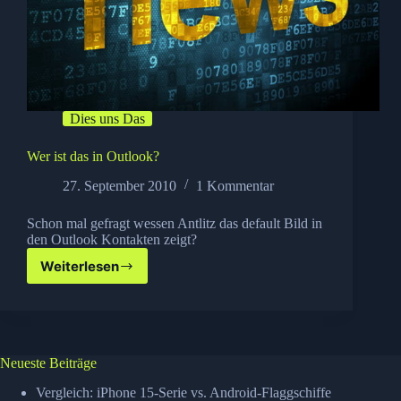
Dies uns Das
Wer ist das in Outlook?
27. September 2010
1 Kommentar
Schon mal gefragt wessen Antlitz das default Bild in
den Outlook Kontakten zeigt?
Weiterlesen
Wer
ist
das
in
Outlook?
Neueste Beiträge
Vergleich: iPhone 15-Serie vs. Android-Flaggschiffe