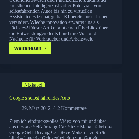
künstlichen Intelligenz ist voller Potenzial. Von
selbstfahrenden Autos bis hin zu virtuellen
Assistenten wie chatgpt hat KI bereits unser Leben
verändert. Wleche innovation erwartet uns als
nächstes? Dieser Artikel gibt einen Überblick über
die Entwicklungen der KI und ihre Vor- und
Nachteile für Verbraucher und Arbeitswelt.
Weiterlesen
Die
Zukunft
der
künstlichen
Intelligenz:
Was
Nixkabel
erwartet
uns
in
Google’s selbst fahrendes Auto
den
29. März 2012
2 Kommentare
nächsten
Jahren?
Ziemlich eindrucksvolles Video von mit und über
das Google Self-Driving Car. Steve Mahan fährt das
Google Self-Driving Car Steve Mahan – zu 95%
blind – hatte die Gelegenheit den von Google