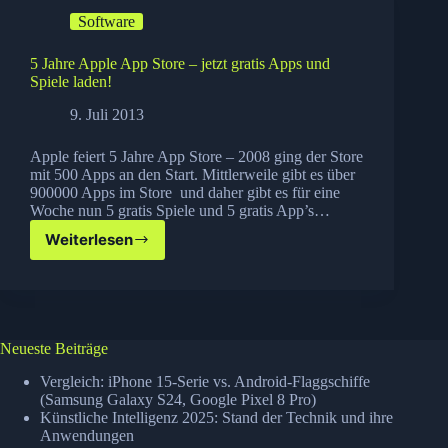
Software
5 Jahre Apple App Store – jetzt gratis Apps und
Spiele laden!
9. Juli 2013
Apple feiert 5 Jahre App Store – 2008 ging der Store
mit 500 Apps an den Start. Mittlerweile gibt es über
900000 Apps im Store und daher gibt es für eine
Woche nun 5 gratis Spiele und 5 gratis App’s…
Weiterlesen
5
Jahre
Apple
App
Store
–
Neueste Beiträge
jetzt
gratis
Vergleich: iPhone 15-Serie vs. Android-Flaggschiffe
Apps
(Samsung Galaxy S24, Google Pixel 8 Pro)
Künstliche Intelligenz 2025: Stand der Technik und ihre
und
Anwendungen
Spiele