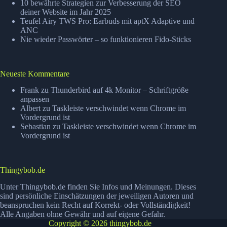
10 bewährte Strategien zur Verbesserung der SEO
laden!
deiner Website im Jahr 2025
Teufel Airy TWS Pro: Earbuds mit aptX Adaptive und
ANC
Nie wieder Passwörter – so funktionieren Fido-Sticks
Neueste Kommentare
Frank
zu
Thunderbird auf 4k Monitor – Schriftgröße
anpassen
Albert
zu
Taskleiste verschwindet wenn Chrome im
Vordergrund ist
Sebastian
zu
Taskleiste verschwindet wenn Chrome im
Vordergrund ist
Thingybob.de
Unter Thingybob.de finden Sie Infos und Meinungen. Dieses
sind persönliche Einschätzungen der jeweiligen Autoren und
beanspruchen kein Recht auf Korrekt- oder Vollständigkeit!
Alle Angaben ohne Gewähr und auf eigene Gefahr.
Copyright © 2026 thingybob.de