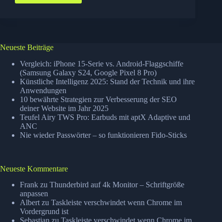
für
windows
–
allmyapps
Neueste Beiträge
Vergleich: iPhone 15-Serie vs. Android-Flaggschiffe
(Samsung Galaxy S24, Google Pixel 8 Pro)
Künstliche Intelligenz 2025: Stand der Technik und ihre
Anwendungen
10 bewährte Strategien zur Verbesserung der SEO
deiner Website im Jahr 2025
Teufel Airy TWS Pro: Earbuds mit aptX Adaptive und
ANC
Nie wieder Passwörter – so funktionieren Fido-Sticks
Neueste Kommentare
Frank
zu
Thunderbird auf 4k Monitor – Schriftgröße
anpassen
Albert
zu
Taskleiste verschwindet wenn Chrome im
Vordergrund ist
Sebastian
zu
Taskleiste verschwindet wenn Chrome im