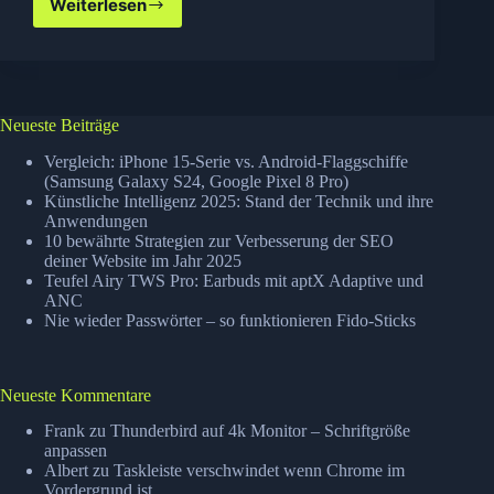
Weiterlesen
Ages
of
Empire
III
im
Microsoft
Neueste Beiträge
Shop
für
Vergleich: iPhone 15-Serie vs. Android-Flaggschiffe
10
(Samsung Galaxy S24, Google Pixel 8 Pro)
Künstliche Intelligenz 2025: Stand der Technik und ihre
cent
Anwendungen
–
10 bewährte Strategien zur Verbesserung der SEO
oder
deiner Website im Jahr 2025
nicht?
Teufel Airy TWS Pro: Earbuds mit aptX Adaptive und
ANC
Nie wieder Passwörter – so funktionieren Fido-Sticks
Neueste Kommentare
Frank
zu
Thunderbird auf 4k Monitor – Schriftgröße
anpassen
Albert
zu
Taskleiste verschwindet wenn Chrome im
Vordergrund ist