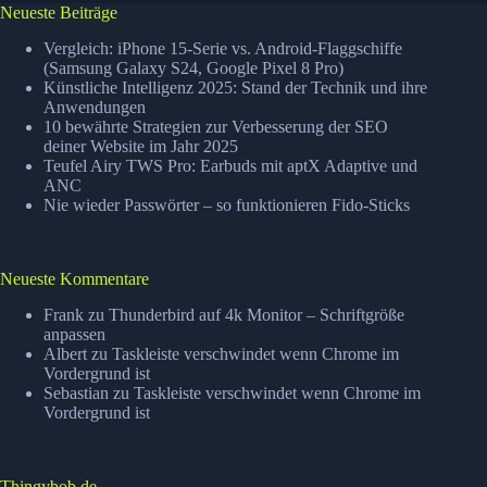
ab
Neueste Beiträge
Vergleich: iPhone 15-Serie vs. Android-Flaggschiffe
(Samsung Galaxy S24, Google Pixel 8 Pro)
Künstliche Intelligenz 2025: Stand der Technik und ihre
Anwendungen
10 bewährte Strategien zur Verbesserung der SEO
deiner Website im Jahr 2025
Teufel Airy TWS Pro: Earbuds mit aptX Adaptive und
ANC
Nie wieder Passwörter – so funktionieren Fido-Sticks
Neueste Kommentare
Frank
zu
Thunderbird auf 4k Monitor – Schriftgröße
anpassen
Albert
zu
Taskleiste verschwindet wenn Chrome im
Vordergrund ist
Sebastian
zu
Taskleiste verschwindet wenn Chrome im
Vordergrund ist
Thingybob.de