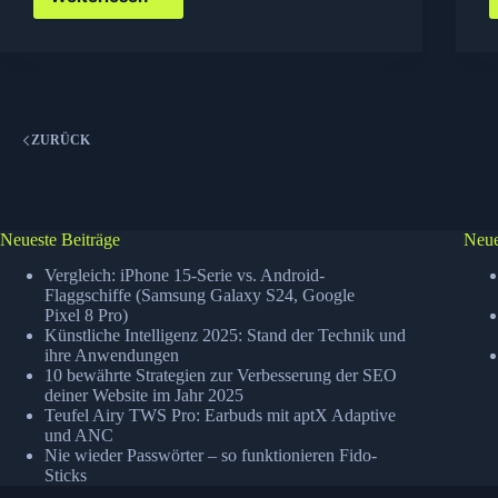
Quick
look:
The
Book
of
Eli
ZURÜCK
Neueste Beiträge
Neue
Vergleich: iPhone 15-Serie vs. Android-
Flaggschiffe (Samsung Galaxy S24, Google
Pixel 8 Pro)
Künstliche Intelligenz 2025: Stand der Technik und
ihre Anwendungen
10 bewährte Strategien zur Verbesserung der SEO
deiner Website im Jahr 2025
Teufel Airy TWS Pro: Earbuds mit aptX Adaptive
und ANC
Nie wieder Passwörter – so funktionieren Fido-
Sticks