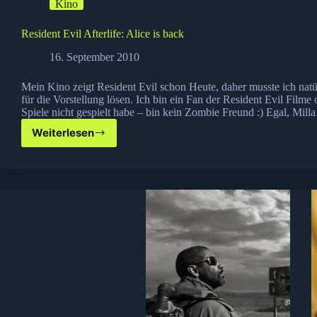
Kino
Resident Evil Afterlife: Alice is back
16. September 2010
Mein Kino zeigt Resident Evil schon Heute, daher musste ich natür
für die Vorstellung lösen. Ich bin ein Fan der Resident Evil Filme
Spiele nicht gespielt habe – bin kein Zombie Freund :) Egal, Mil
Weiterlesen
Resident
Evil
Afterlife:
Alice
is
back