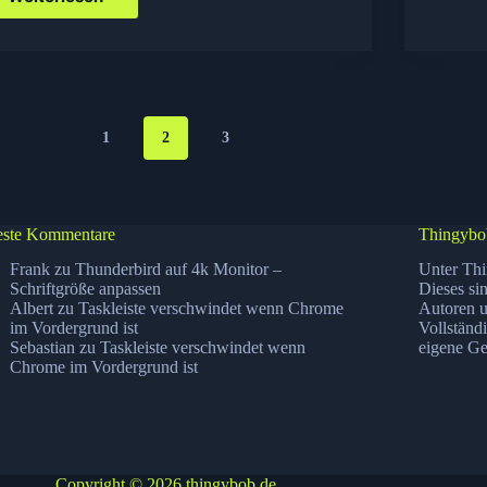
Kino:
Kiss
&
Kill
1
2
3
ste Kommentare
Thingybo
Frank
zu
Thunderbird auf 4k Monitor –
Unter Thi
Schriftgröße anpassen
Dieses si
Albert
zu
Taskleiste verschwindet wenn Chrome
Autoren u
im Vordergrund ist
Vollständ
Sebastian
zu
Taskleiste verschwindet wenn
eigene Ge
Chrome im Vordergrund ist
Copyright © 2026 thingybob.de