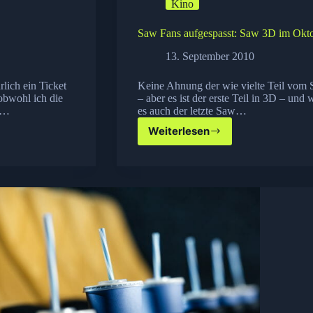
Kino
Saw Fans aufgespasst: Saw 3D im Okt
13. September 2010
lich ein Ticket
Keine Ahnung der wie vielte Teil vom S
 obwohl ich die
– aber es ist der erste Teil in 3D – und
la…
es auch der letzte Saw…
Weiterlesen
Saw
Fans
aufgespasst:
Saw
3D
im
Oktober