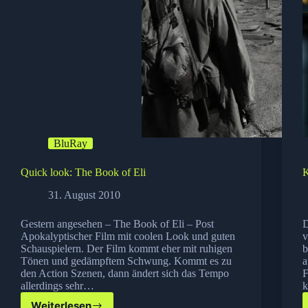
BluRay
Quick look: The Book of Eli
K
31. August 2010
Gestern angesehen – The Book of Eli – Post
D
Apokalyptischer Film mit coolen Look und guten
v
Schauspielern. Der Film kommt eher mit ruhigen
b
Tönen und gedämpftem Schwung. Kommt es zu
a
den Action Szenen, dann ändert sich das Tempo
F
allerdings sehr…
k
Weiterlesen